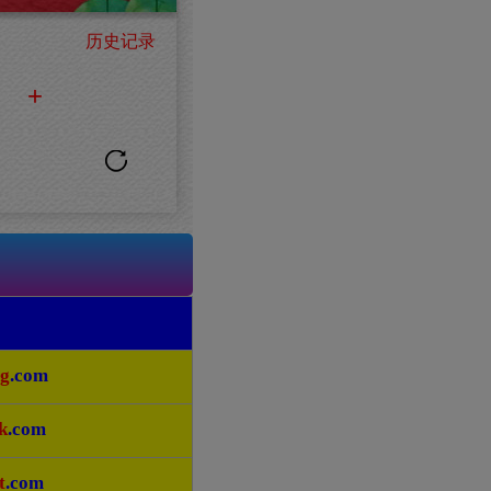
g
.com
k
.com
t
.com