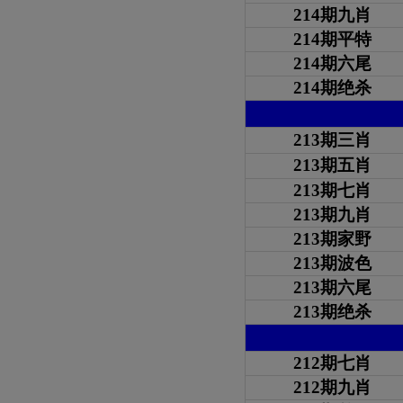
214期九肖
214期平特
214期
六尾
214期绝杀
213期三肖
213期五肖
213期七肖
213期九肖
213期家野
213期波色
213期
六尾
213期绝杀
212期七肖
212期九肖