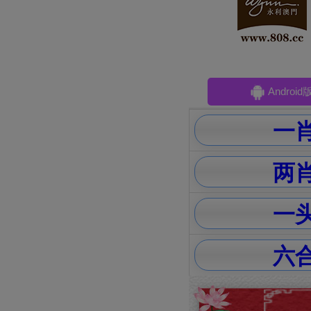
Android
一
两
一
六