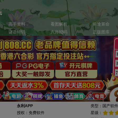
高手资料
看图解析
前途算命
谜语特码
六肖⑿码
正版图库
永利APP
类型：国产软
授权：免费软件
星级：