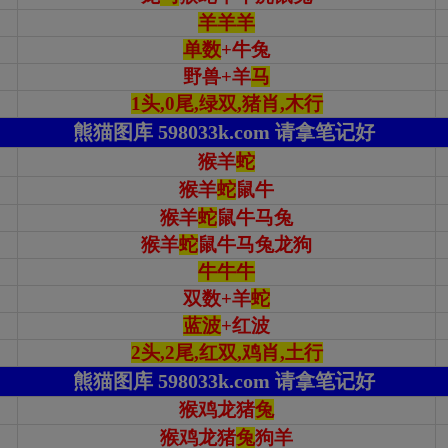
羊羊羊
单数
+牛兔
野兽+羊
马
1头,0尾,绿双,猪肖,木行
熊猫图库 598033k.com 请拿笔记好
猴羊
蛇
猴羊
蛇
鼠牛
猴羊
蛇
鼠牛马兔
猴羊
蛇
鼠牛马兔龙狗
牛牛牛
双数+羊
蛇
蓝波
+红波
2头,2尾,红双,鸡肖,土行
熊猫图库 598033k.com 请拿笔记好
猴鸡龙猪
兔
猴鸡龙猪
兔
狗羊