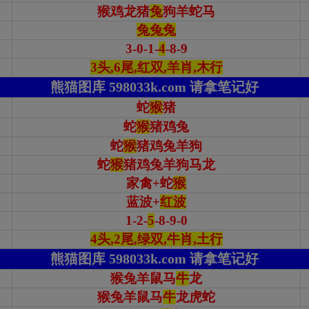
猴鸡龙猪
兔
狗羊蛇马
兔兔兔
3-0-1-
4
-8-9
3头,6尾,红双,羊肖,木行
熊猫图库 598033k.com 请拿笔记好
蛇
猴
猪
蛇
猴
猪鸡兔
蛇
猴
猪鸡兔羊狗
蛇
猴
猪鸡兔羊狗马龙
家禽+蛇
猴
蓝波+
红波
1-2-
5
-8-9-0
4头,2尾,绿双,牛肖,土行
熊猫图库 598033k.com 请拿笔记好
猴兔羊鼠马
牛
龙
猴兔羊鼠马
牛
龙虎蛇