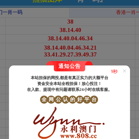
门一肖一码
香港一肖
38
38.14.40
38.14.40.04.46.34
38.14.40.04.46.34.21
33.41.29.27.39.49.37
蛇
通知公告
×
蛇兔鸡
8秒
本站担保的网投,都是有真正实力的大额平台
蛇兔鸡狗虎
资金安全本站全程担保！放心投注！
蛇兔鸡狗虎龙马
在入款、提现中有问题请联系24小时在线客服。
蛇兔鸡狗虎龙马猴羊
全
网
公
认
的
好
平
台
虎虎虎
单数+羊鸡
野兽+狗马
红波+蓝波